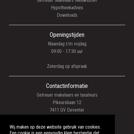
Getreuer Makelaars Nieuwsbrief
Hypotheekadvies
Downloads
Openingstijden
Maandag t/m vrijdag
09:00 - 17:30 uur
Zaterdag op afspraak
Contactinformatie
Getreuer makelaars en taxateurs
Pikeursbaan 12
7411 GV Deventer
0570 - 516061
info@getreuer.nl
Wij maken op deze website gebruik van cookies.
K
vk: 08108069
Een cookie is een eenvoudig klein bestandje dat